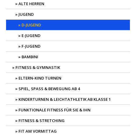
ALTE HERREN
JUGEND
D-JUGEND
E-JUGEND
F-JUGEND
BAMBINI
FITNESS & GYMNASTIK
ELTERN-KIND TURNEN
SPIEL, SPASS & BEWEGUNG AB 4
KINDERTURNEN & LEICHTATHLETIK AB KLASSE 1
FUNKTIONALE FITNESS FÜR SIE & IHN
FITNESS & STRETCHING
FIT AM VORMITTAG