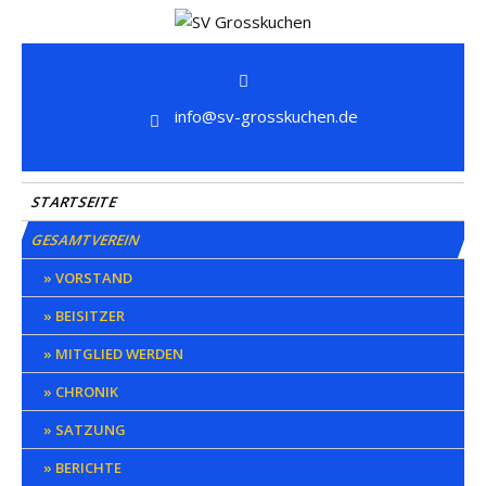
Skip
to
SV Grosskuchen
content
info@sv-grosskuchen.de
STARTSEITE
GESAMTVEREIN
VORSTAND
BEISITZER
MITGLIED WERDEN
CHRONIK
SATZUNG
BERICHTE